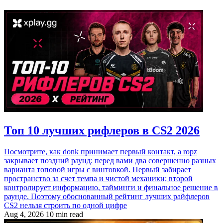
Топ 10 лучших рифлеров в CS2 2026
Посмотрите, как donk принимает первый контакт, а ropz
закрывает поздний раунд: перед вами два совершенно разных
варианта топовой игры с винтовкой. Первый забирает
пространство за счет темпа и чистой механики; второй
контролирует информацию, тайминги и финальное решение в
раунде. Поэтому обоснованный рейтинг лучших райфлеров
CS2 нельзя строить по одной цифре
Aug 4, 2026
10 min read