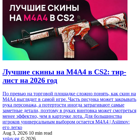
Лучшие скины на M4A4 в CS2: тир-
лист на 2026 год
По превью на торговой площадке сложно понять, как скин на
M4A4 выглядит в самой игре. Часть рисунка может закрывать
рука персонажа, а потертости иногда затрагивают самые
заметные детали, поэтому в руках винтовка может смотреться
менее эффектно, чем в карточке лота. Для большинства
игроков универсальным выбором остается M4A4 | Asiimov:
его легко
Aug 3, 2026
10 min read
xplay.gg
© 2026