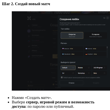
Шаг 2. Создай новый матч
Нажми «Создать матч».
Выбери
сервер, игровой режим и возможность
доступа
: по паролю или публичный.