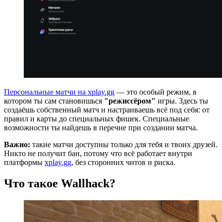
Персональные матчи на xplay.gg
— это особый режим, в
котором ты сам становишься
"режиссёром"
игры. Здесь ты
создаёшь собственный матч и настраиваешь всё под себя: от
правил и карты до специальных фишек. Специальные
возможности ты найдешь в перечне при создании матча.
Важно:
такие матчи доступны только для тебя и твоих друзей.
Никто не получит бан, потому что всё работает внутри
платформы
xplay.gg
, без сторонних читов и риска.
Что такое Wallhack?