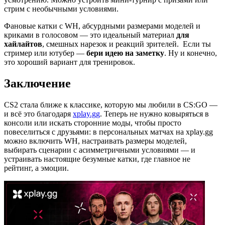
стрим с необычными условиями.
Фановые катки с WH, абсурдными размерами моделей и
криками в голосовом — это идеальный материал
для
хайлайтов
, смешных нарезок и реакций зрителей. Если ты
стример или ютубер —
бери идею на заметку
. Ну и конечно,
это хороший вариант для тренировок.
Заключение
CS2 стала ближе к классике, которую мы любили в CS:GO —
и всё это благодаря
xplay.gg
. Теперь не нужно ковыряться в
консоли или искать сторонние моды, чтобы просто
повеселиться с друзьями: в персональных матчах на xplay.gg
можно включить WH, настраивать размеры моделей,
выбирать сценарии с асимметричными условиями — и
устраивать настоящие безумные катки, где главное не
рейтинг, а эмоции.