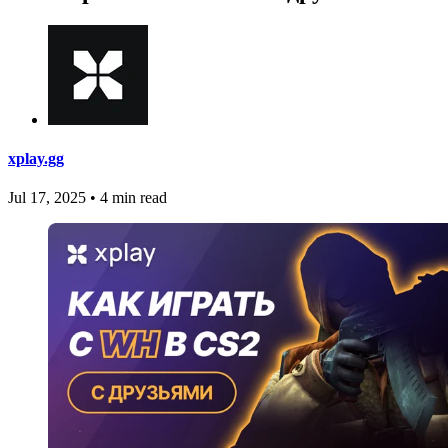
xplay.gg
Jul 17, 2025
•
4 min read