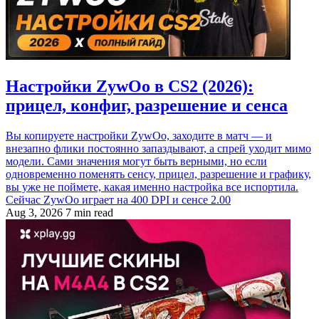
Настройки ZywOo в CS2 (2026):
прицел, конфиг, разрешение и сенса
Вы копируете настройки ZywOo, заходите в матч — и
внезапно флики постоянно запаздывают, а спрей уходит мимо
модели. Сами значения могут быть верными, но если
одновременно поменять сенсу, прицел, разрешение и графику,
вы уже не поймете, какая именно настройка все испортила.
Сейчас ZywOo играет на 400 DPI и сенсе 2.00
Aug 3, 2026
7 min read