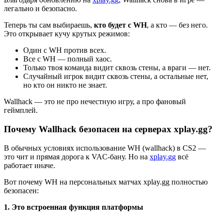
легально и безопасно.
Теперь ты сам выбираешь,
кто будет с WH
, а кто — без него.
Это открывает кучу крутых режимов:
Один с WH против всех.
Все с WH — полный хаос.
Только твоя команда видит сквозь стены, а враги — нет.
Случайный игрок видит сквозь стены, а остальные нет,
но кто он никто не знает.
Wallhack — это не про нечестную игру, а про фановый
геймплей.
Почему Wallhack безопасен на серверах xplay.gg?
В обычных условиях использование WH (wallhack) в CS2 —
это чит и прямая дорога к VAC-бану. Но на
xplay.gg
всё
работает иначе.
Вот почему WH на персональных матчах xplay.gg полностью
безопасен:
1. Это встроенная функция платформы