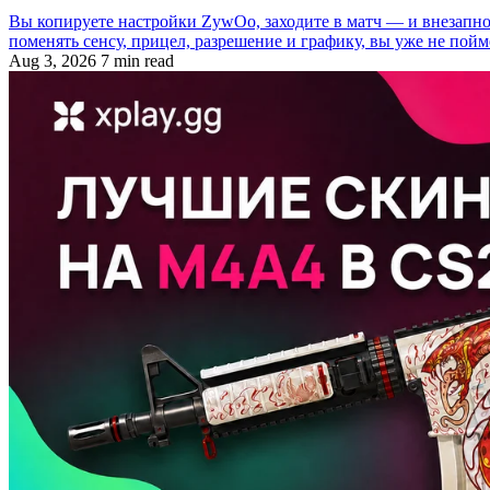
Вы копируете настройки ZywOo, заходите в матч — и внезапно
поменять сенсу, прицел, разрешение и графику, вы уже не пойм
Aug 3, 2026
7 min read