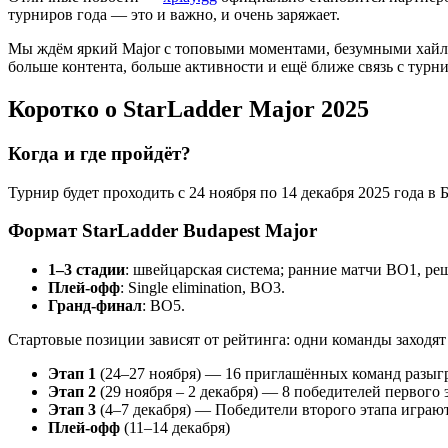
турниров года — это и важно, и очень заряжает.
Мы ждём яркий Major с топовыми моментами, безумными хайла
больше контента, больше активности и ещё ближе связь с турн
Коротко о StarLadder Major 2025
Когда и где пройдёт?
Турнир будет проходить с 24 ноября по 14 декабря 2025 года в
Формат StarLadder Budapest Major
1–3 стадии
: швейцарская система; ранние матчи BO1, р
Плей-офф
: Single elimination, BO3.
Гранд-финал
: BO5.
Стартовые позиции зависят от рейтинга: одни команды заходят 
Этап 1
(24–27 ноября) — 16 приглашённых команд разыгр
Этап 2
(29 ноября – 2 декабря) — 8 победителей первого
Этап 3
(4–7 декабря) — Победители второго этапа играют
Плей‑офф
(11–14 декабря)