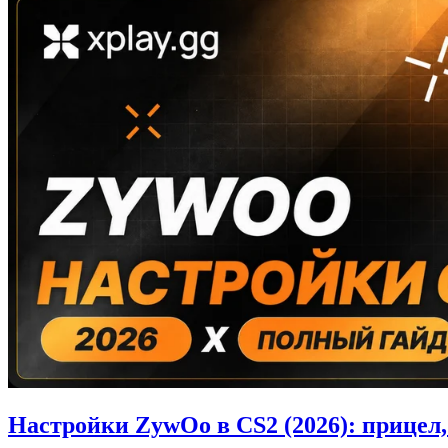
Настройки ZywOo в CS2 (2026): прицел,