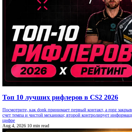
Топ 10 лучших рифлеров в CS2 2026
Посмотрите, как donk принимает первый контакт, а ropz закры
счет темпа и чистой механики; второй контролирует информац
цифре
Aug 4, 2026
10 min read