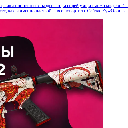
 флики постоянно запаздывают, а спрей уходит мимо модели. С
ете, какая именно настройка все испортила. Сейчас ZywOo играет