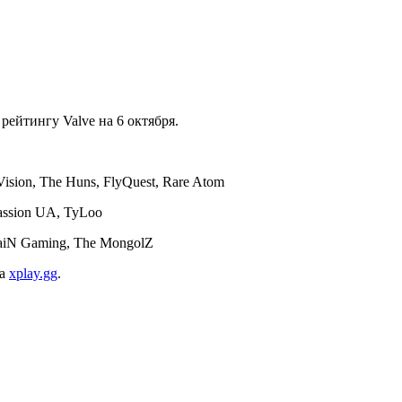
ейтингу Valve на 6 октября.
Vision, The Huns, FlyQuest, Rare Atom
assion UA, TyLoo
 paiN Gaming, The MongolZ
ва
xplay.gg
.