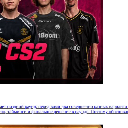
вает поздний раунд: перед вами два совершенно разных варианта
ию, тайминги и финальное решение в раунде. Поэтому обоснова