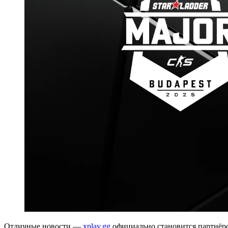
Отличные новости —
xplay.gg
официально становится партнёро