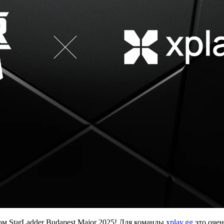
м StarLadder Budapest Major 2025! Для команды
xplay.gg
это очен