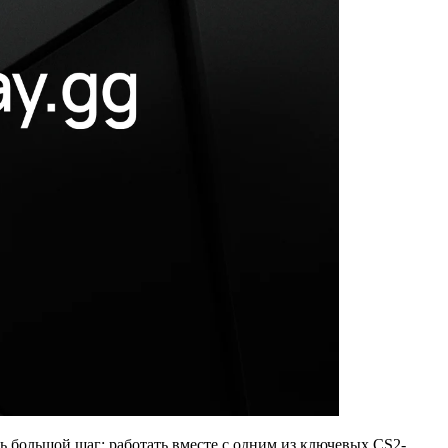
ь большой шаг: работать вместе с одним из ключевых CS2-