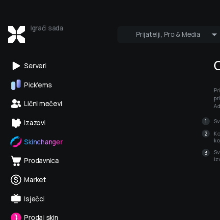
Igrači sada
Prijatelji, Pro & Media
Ko je online
Pro i Media
Serveri
Pick’ems
Pr
pr
Lični mečevi
Ad
Sv
Izazovi
Ko
ko
Skinchanger
Sv
iz
Prodavnica
Market
Isječci
Prodaj skin