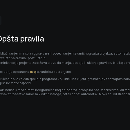
Live streamovi
Prijatelji
Opšta pravila
iključivanjem na xplay.gg servere ili posećivanjem zvaničnog sajta projekta, automatsk
istajete na pravila i poštujete ih.

Prijavi se p
ministracija projekta zadržava pravo da menja, dodaje ili uklanja pravila u bilo koje v
e radnje opisane na 
ovoj
 stranici su zabranjene.
rišćenje bilo kakvih spoljnih programa koji utiču na klijent igre kažnjava se trajnim ba
ji se ne može osporiti.
aki korisnik može imati neograničen broj naloga za igranje na našim serverima, ali mo
vršavati zadatke samo sa 2 od tih naloga, ostali će biti automatski blokirani od strane 