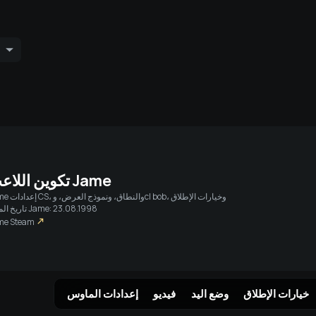
تيارات حية
برو ووس
أصدقاء
Jame
تكوين اللاع
إعدادات CS، والنطاق، ونموذج العرض، وcl bob، وخيارات الإطلاق
me
تاريخ الميلاد Jame: 23.08.1998
me
Steam
خيارات الإطلاق
وضع اليد
فيديو
إعدادات الماوس