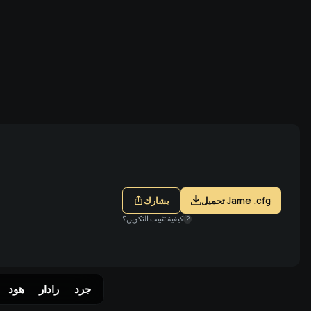
تسجيل الدخول عبر Steam
تحميل Jame .cfg
يشارك
?
كيفية تثبيت التكوين؟
جرد
رادار
هود