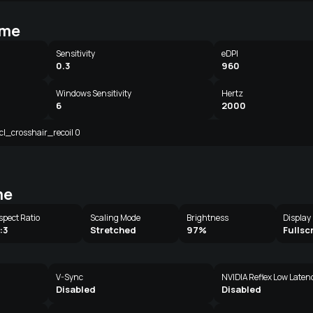
إعدادات ال
Sensitivity
eDPI
0.3
960
Windows Sensitivity
Hertz
6
2000
 cl_crosshair_recoil 0
إعدادات
spect Ratio
Scaling Mode
Brightness
Display
:3
Stretched
97%
Fullsc
V-Sync
NVIDIA Reflex Low Laten
Disabled
Disabled