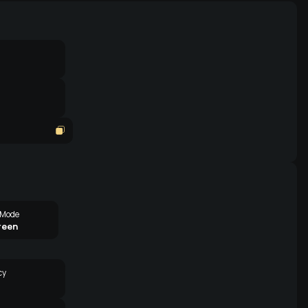
 Mode
reen
cy