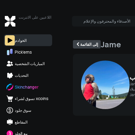
اللاعبين على الانترنت
الأصدقاء والمحترفون والإعلام
من هو على الانترنت
ائل الإعلام
الخوادم
Jame
إلى القائمة
Pick’ems
المباريات الشخصية
ب
التحديات
Ja
Skinchanger
Ja
تسوق لشراء xcoins
سوق جلود
المقاطع
بيع الجلد