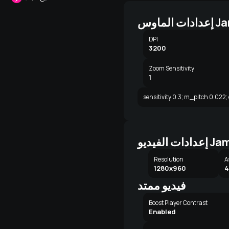
ماوس Jame
DPI
3200
Zoom Sensitivity
1
sensitivity 0.3; m_pitch 0.022;
 الفيديو Jame
Resolution
A
1280x960
4
فيديو ممتد
Boost Player Contrast
Enabled