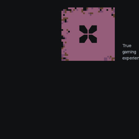
True
gaming
experie