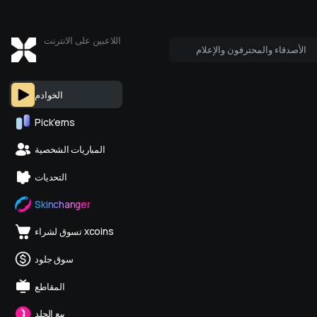
اللاعبين على الانترنت
الأصدقاء والمحترفون والإعلام
من هو على الانترنت
ائل الإعلام
الخوادم
Pick’ems
المباريات الشخصية
التحديات
Skinchanger
تسوق لشراء xcoins
سوق جلود
المقاطع
بيع الجلد