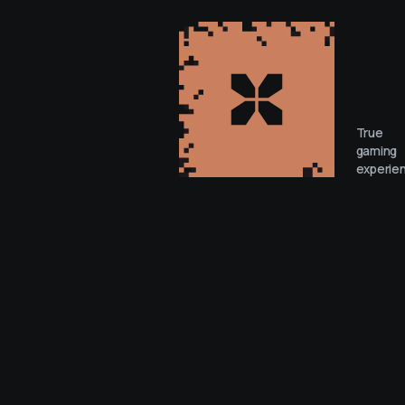
True
gaming
experie