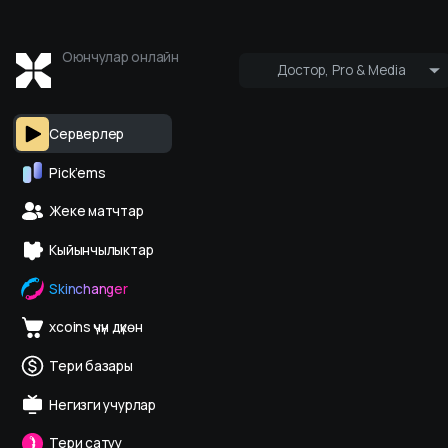
Оюнчулар онлайн
Достор, Pro & Media
Ким онлайн
Pro & Media
Серверлер
Pick’ems
Жеке матчтар
Кыйынчылыктар
Skinchanger
xcoins үчүн дүкөн
Тери базары
Негизги учурлар
Тери сатуу