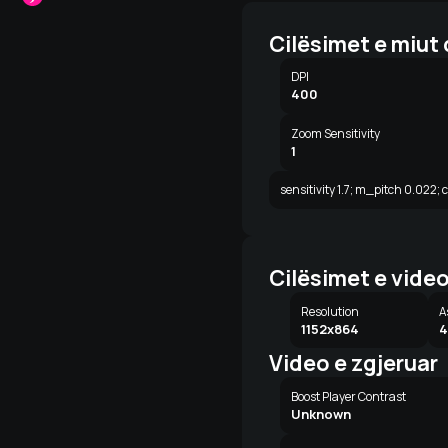
Cilësimet e miut
DPI
400
Zoom Sensitivity
1
sensitivity 1.7; m_pitch 0.022; 
Cilësimet e vide
Resolution
A
1152x864
4
Video e zgjeruar
Boost Player Contrast
Unknown