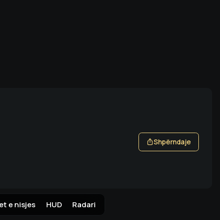
rmes Steam
Shpërndaje
t e nisjes
HUD
Radari