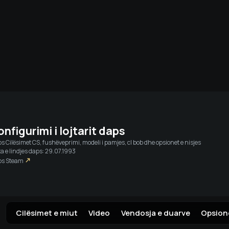
dia
Transmetimet e drejtpërdrejta
Miqtë
Hyni pë
onfigurimi i lojtarit
daps
ps
Cilësimet CS, fushëveprimi, modeli i pamjes, cl bob dhe opsionet e nisjes
a e lindjes daps: 29.07.1993
ps
Steam
Cilësimet e miut
Video
Vendosja e duarve
Opsione