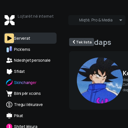
Lojtarët në internet
Miqtë, Pro & Media
Kush është online
Pro & Me
Serverat
daps
Tek lista
Pick’ems
Ndeshjet personale
K
Sfidat
da
Skinchanger
Dat
da
Blini për xcoins
Tregu i lëkurave
Pikat
Shitet lëkura