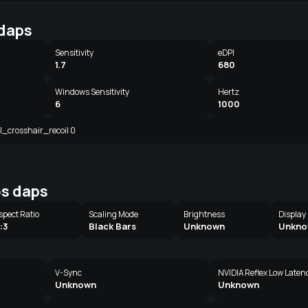
 daps
Sensitivity
eDPI
1.7
680
Windows Sensitivity
Hertz
6
1000
cl_crosshair_recoil 0
os daps
spect Ratio
Scaling Mode
Brightness
Display
:3
Black Bars
Unknown
Unkn
V-Sync
NVIDIA Reflex Low Laten
Unknown
Unknown