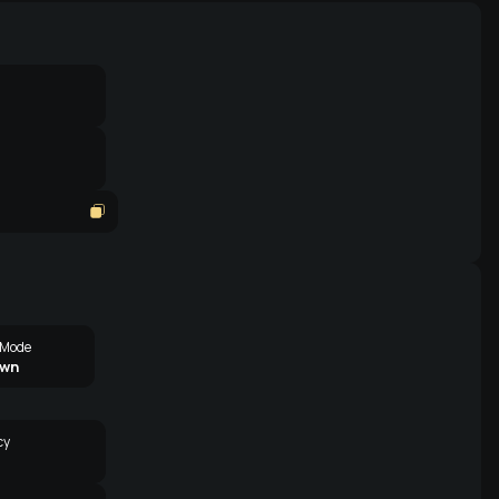
 Mode
own
cy