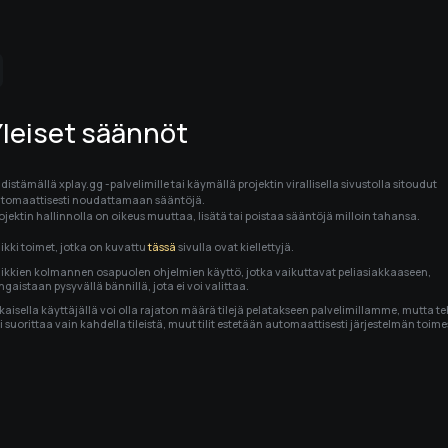
Live-lähetykset
Ystävät
Yleiset säännöt
distämällä xplay.gg -palvelimille tai käymällä projektin virallisella sivustolla sitoudut 
tomaattisesti noudattamaan sääntöjä.

Kirjaudu 
ojektin hallinnolla on oikeus muuttaa, lisätä tai poistaa sääntöjä milloin tahansa.
ikki toimet, jotka on kuvattu 
tässä
 sivulla ovat kiellettyjä.
ikkien kolmannen osapuolen ohjelmien käyttö, jotka vaikuttavat peliasiakkaaseen, 
ngaistaan pysyvällä bännillä, jota ei voi valittaa.
kaisella käyttäjällä voi olla rajaton määrä tilejä pelatakseen palvelimillamme, mutta te
i suorittaa vain kahdella tileistä, muut tilit estetään automaattisesti järjestelmän toime