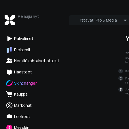
Pelaajia nyt
Ystävät, Pro & Media
Kuka on online
Pro & Media
Palvelimet
Pick’emit
Yh
au
Henkilökohtaiset ottelut
Pr
Ka
Haasteet
Ka
ra
Skinchanger
Jo
vo
Kauppa
Markkinat
Leikkeet
Myy skin