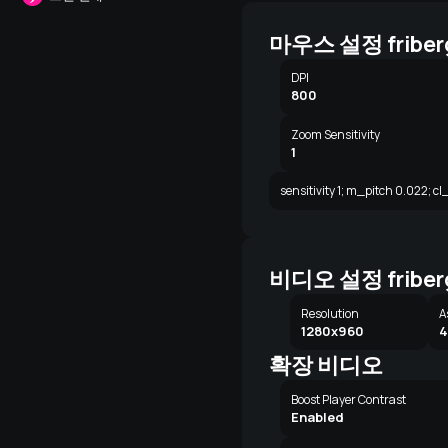
마우스 설정 friber
DPI
800
Zoom Sensitivity
1
sensitivity 1; m_pitch 0.022; c
비디오 설정 friber
Resolution
A
1280x960
4
확장 비디오
Boost Player Contrast
Enabled