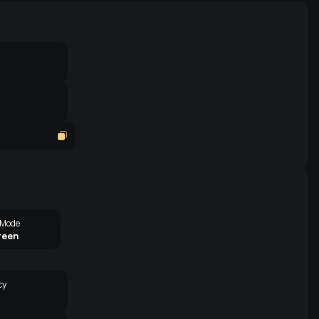
 Mode
reen
cy