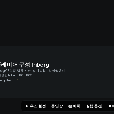
미디어
실시간 스트림
친구
Steam를
플레이어 구성
friberg
berg
CS 설정, 범위, viewmodel, cl bob 및 실행 옵션
월일 friberg: 19.10.1991
berg
Steam
마우스 설정
동영상
손 배치
실행 옵션
HU