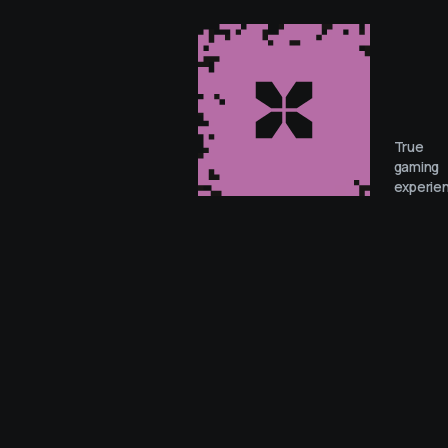
True
gaming
experie