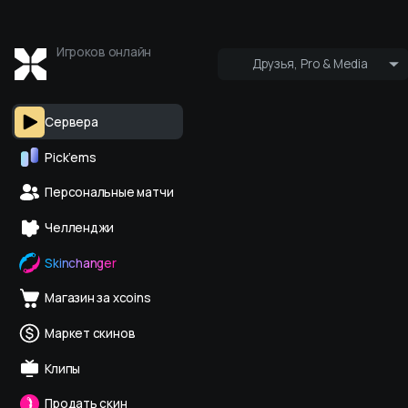
Игроков онлайн
Друзья, Pro & Media
Кто онлайн
Pro & Media
Сервера
Pick’ems
Персональные матчи
Челленджи
Skinchanger
Магазин за xcoins
Маркет скинов
Клипы
Продать скин