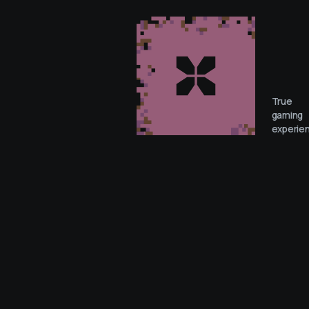
True
gaming
experie