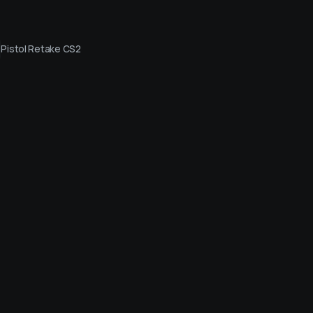
Pistol Retake CS2
Live стримы
Друзья
Войти чер