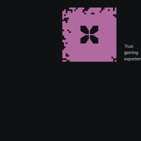
True
gaming
experie