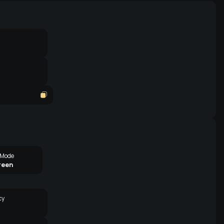
 Mode
reen
cy