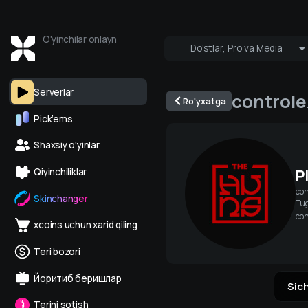
O'yinchilar onlayn
Do'stlar, Pro va Media
Kim onlayn
Pro & Media
Serverlar
controle
Ro'yxatga
Pick’ems
Shaxsiy o'yinlar
P
Qiyinchiliklar
con
Skinchanger
Tug
con
xcoins uchun xarid qiling
Teri bozori
Йоритиб беришлар
Sic
Terini sotish