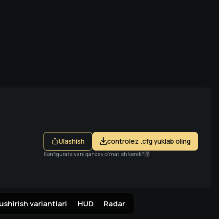
li kiring
Ulashish
controlez .cfg yuklab oling
Konfiguratsiyani qanday o'rnatish kerak?
?
ushirish variantlari
HUD
Radar