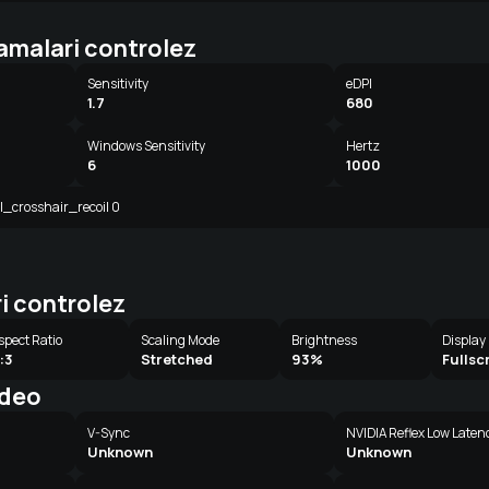
amalari controlez
Sensitivity
eDPI
1.7
680
Windows Sensitivity
Hertz
6
1000
cl_crosshair_recoil 0
i controlez
spect Ratio
Scaling Mode
Brightness
Display
:3
Stretched
93%
Fullsc
ideo
V-Sync
NVIDIA Reflex Low Laten
Unknown
Unknown