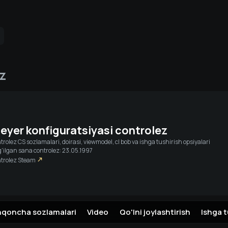
Jonli translyatsiyalar
Do'stlar
z
Steam orqa
leyer konfiguratsiyasi
controlez
trolez
CS sozlamalari, doirasi, viewmodel, cl bob va ishga tushirish opsiyalari
'ilgan sana controlez: 23.05.1997
trolez
Steam
hqoncha sozlamalari
Video
Qo'lni joylashtirish
Ishga t