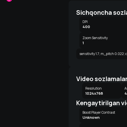
Sichqoncha sozl
DPI
400
Zoom Sensitivity
1
sensitivity 1.7; m_pitch 0.022; 
Video sozlamalar
Resolution
A
1024x768
4
Kengaytirilgan v
Boost Player Contrast
Unknown