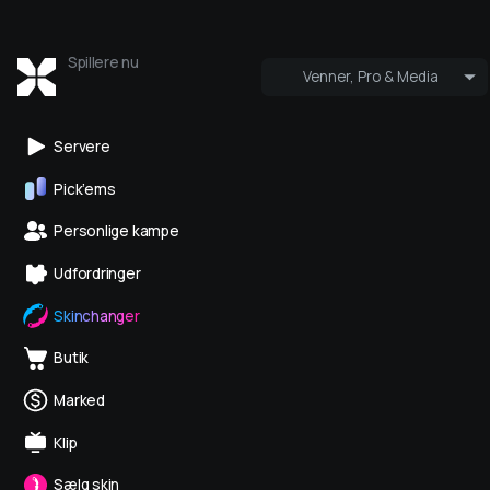
Spillere nu
Venner, Pro & Media
Hvem er online
Pro og Medi
Servere
Pick’ems
Personlige kampe
Udfordringer
Skinchanger
Butik
Marked
Klip
Sælg skin