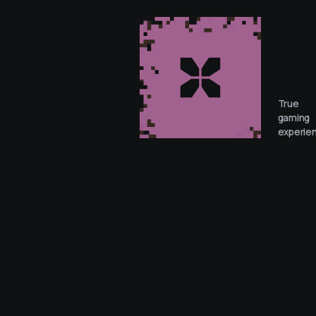
True
gaming
experie