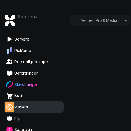
Spillere nu
Venner, Pro & Media
Hvem er online
Pro og Medi
Servere
Pick’ems
Personlige kampe
Udfordringer
Skinchanger
Butik
Marked
Klip
Sælg skin