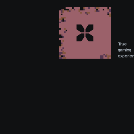
True
gaming
experie