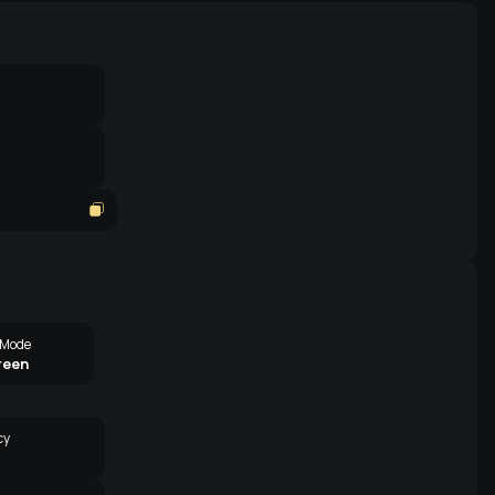
 Mode
reen
cy