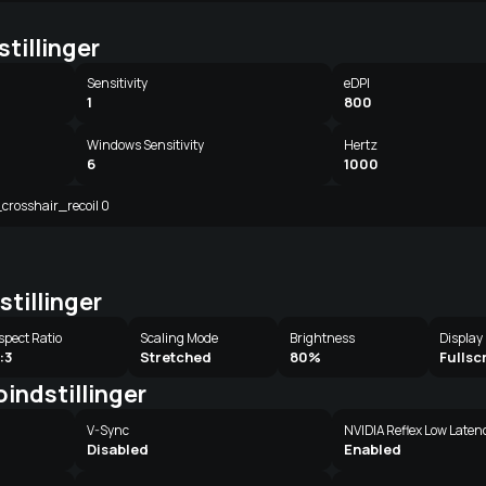
tillinger
Sensitivity
eDPI
1
800
Windows Sensitivity
Hertz
6
1000
l_crosshair_recoil 0
stillinger
spect Ratio
Scaling Mode
Brightness
Display
:3
Stretched
80%
Fullsc
indstillinger
V-Sync
NVIDIA Reflex Low Laten
Disabled
Enabled