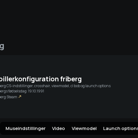
a
Live-streams
Venner
rg
Log ind v
pillerkonfiguration
friberg
berg
CS-indstillinger, crosshair, viewmodel, cl bob og launch options
bergs fødselsdag: 19.10.1991
berg
Steam
Museindstillinger
Video
Viewmodel
Launch option