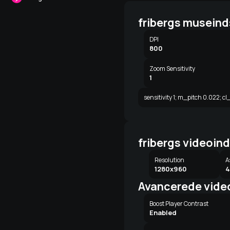
fribergs museinds
DPI
800
Zoom Sensitivity
1
sensitivity 1; m_pitch 0.022; c
fribergs videoind
Resolution
A
1280x960
4
Avancerede video
Boost Player Contrast
Enabled