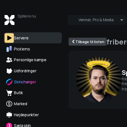
Spillere nu
Venner, Pro & Media
Hvem er online
Pro og Medi
Servere
fribe
Tilbage til listen
Pick’ems
Personlige kampe
S
Udfordringer
fri
Skinchanger
fri
fri
Butik
Marked
Højdepunkter
Sælg skin