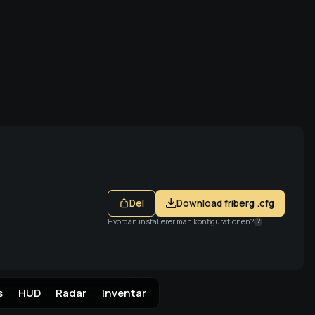
ia Steam
Del
Download friberg .cfg
Hvordan installerer man konfigurationen?
?
s
HUD
Radar
Inventar