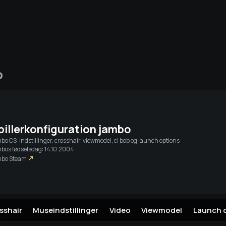
a
Live-streams
Venner
o
Log ind v
pillerkonfiguration
jambo
mbo
CS-indstillinger, crosshair, viewmodel, cl bob og launch options
bos fødselsdag: 14.10.2004
mbo
Steam
sshair
Museindstillinger
Video
Viewmodel
Launch 