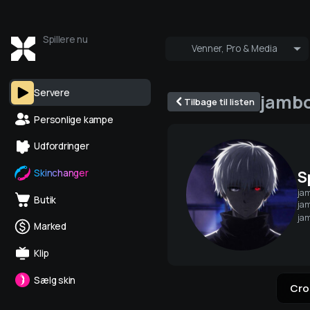
Spillere nu
Venner, Pro & Media
Hvem er online
Pro og Medi
Servere
jamb
Tilbage til listen
Personlige kampe
Udfordringer
S
Skinchanger
ja
Butik
jam
ja
Marked
Klip
Sælg skin
Cro