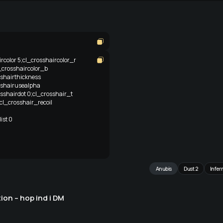
ircolor 5;cl_crosshaircolor_r
_crosshaircolor_b
sshairthickness
sshairusealpha
sshairdot 0;cl_crosshair_t
cl_crosshair_recoil
ist 0
Anubis
Dust 2
Infer
tion – hop ind i DM