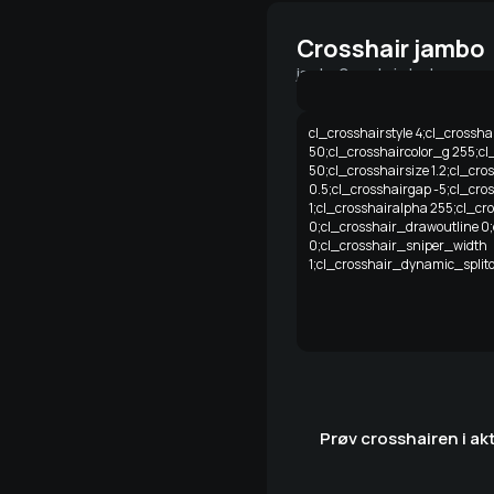
Crosshair
jambo
jambo
Crosshair-kode
cl_crosshairstyle 4;cl_crossha
50;cl_crosshaircolor_g 255;cl
50;cl_crosshairsize 1.2;cl_cro
0.5;cl_crosshairgap -5;cl_cro
1;cl_crosshairalpha 255;cl_cro
0;cl_crosshair_drawoutline 0;
0;cl_crosshair_sniper_width
1;cl_crosshair_dynamic_splitd
Prøv crosshairen i ak