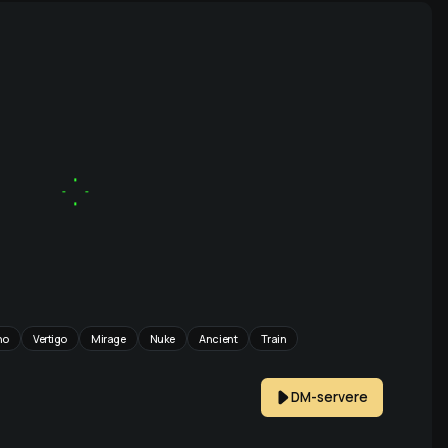
no
Vertigo
Mirage
Nuke
Ancient
Train
DM-servere