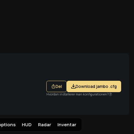
ia Steam
Del
Download jambo .cfg
Hvordan installerer man konfigurationen?
?
options
HUD
Radar
Inventar