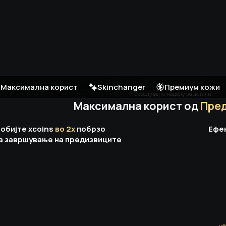
Максимална корист
Skinchanger
Премиум кожи
Скролувајте надолу за детали
Максимална корист од
Пре
обијте xcoins
во 2x
побрзо
Ефе
а завршување на предизвиците