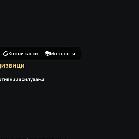
Кожни капки
Можности
дизвици
ктивни засилувања