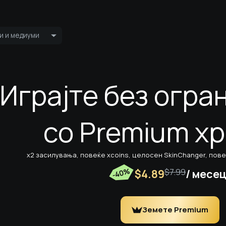
и и медиуми
Пренос во живо
Пријатели
Играјте без огр
Најавете се 
со Premium xp
x2 засилувања, повеќе xcoins, целосен SkinChanger, пов
$4.89
$7.99
/ месе
Земете Premium