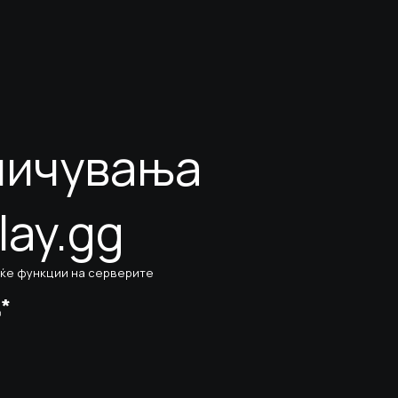
аничувања
преку Steam
lay.gg
еќе функции на серверите
ц*