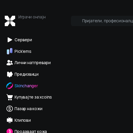
Играчи онлајн
Пријатели, професионалц
Кој е онлајн
Про и медиуми
Сервери
Pick’ems
Лични натпревари
Предизвици
Skinchanger
Купувајте за xcoins
Пазар на кожи
Клипови
Продаваат кожа